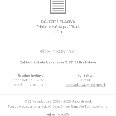
DÔLEŽITÉ TLAČIVÁ
Prihláste vášho prváčika k
nám
RÝCHLY KONTAKT
Základná škola Nevädzová 2, 821 01 Bratislava
Úradné hodiny:
Kontakty:
pondelok 7:30 – 15:30
e-mail:
streda 7:30 – 14:00
zsnevadzova2@centrum.sk
© ZŠ Nevädzová 2, 2008 – 2026
Mapa stránok
Tvorba web stránok
a
redakčný systém
od firmy
AlejTech, spol. s r.o.