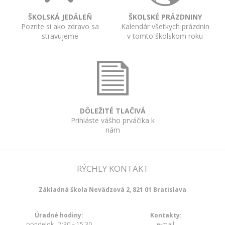
ŠKOLSKÁ JEDÁLEŇ
ŠKOLSKÉ PRÁZDNINY
Pozrite si ako zdravo sa
Kalendár všetkych prázdnin
stravujeme
v tomto školskom roku
DÔLEŽITÉ TLAČIVÁ
Prihláste vášho prváčika k
nám
RÝCHLY KONTAKT
Základná škola Nevädzová 2, 821 01 Bratislava
Úradné hodiny:
Kontakty:
pondelok 7:30 – 15:30
e-mail: