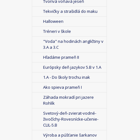
Tvorivá voňavá jeseň
Tekvičky a strašidlá do maku
Halloween
Tréneri v škole
"Voda" na hodinách angličtiny v
3.A a 3.C
Hľadáme prameň II
Európsky deň jazykov 5.B v 1.A
1.A - Do školy trochu inak
Ako spieva prameň I
Záhada mokradí pri jazere
Rohlík
Svetový-deň-zvierat-vodné-
živočíchy-Rovesnícke-učenie-
CLIL-5.B
Výroba a púšťanie šarkanov