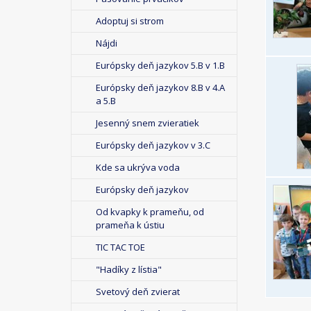
Adoptuj si strom
Nájdi
Európsky deň jazykov 5.B v 1.B
Európsky deň jazykov 8.B v 4.A
a 5.B
Jesenný snem zvieratiek
Európsky deň jazykov v 3.C
Kde sa ukrýva voda
Európsky deň jazykov
Od kvapky k prameňu, od
prameňa k ústiu
TIC TAC TOE
"Hadíky z lístia"
Svetový deň zvierat