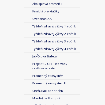
Ako spieva prameň II
Kŕmidlá pre vtáčiky
Svetlonos 2.A
Týždeň zdravej výživy 1. ročník
Týždeň zdravej výživy 2. ročník
Týždeň zdravej výživy 3. ročník
Týždeň zdravej výživy 4. ročník
Jabĺčková štafeta
Projekt-GLOBE-Bez-vody
rastliny-nerastú
Pramenný ekosystém
Pramenný ekosystém II
Snehuliaci bez snehu
Mikuláš na II. stupni