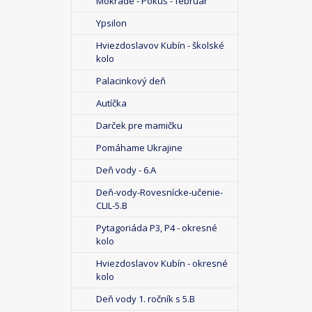
Mokrade - Pokus - február
Ypsilon
Hviezdoslavov Kubín - školské
kolo
Palacinkový deň
Autíčka
Darček pre mamičku
Pomáhame Ukrajine
Deň vody - 6.A
Deň-vody-Rovesnícke-učenie-
CLIL-5.B
Pytagoriáda P3, P4 - okresné
kolo
Hviezdoslavov Kubín - okresné
kolo
Deň vody 1. ročník s 5.B