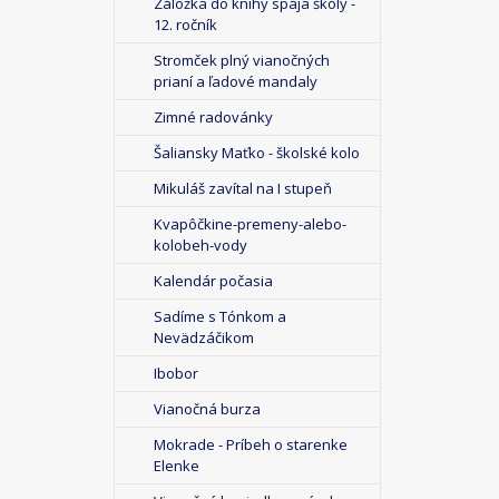
Záložka do knihy spája školy -
12. ročník
Stromček plný vianočných
prianí a ľadové mandaly
Zimné radovánky
Šaliansky Maťko - školské kolo
Mikuláš zavítal na I stupeň
Kvapôčkine-premeny-alebo-
kolobeh-vody
Kalendár počasia
Sadíme s Tónkom a
Nevädzáčikom
Ibobor
Vianočná burza
Mokrade - Príbeh o starenke
Elenke