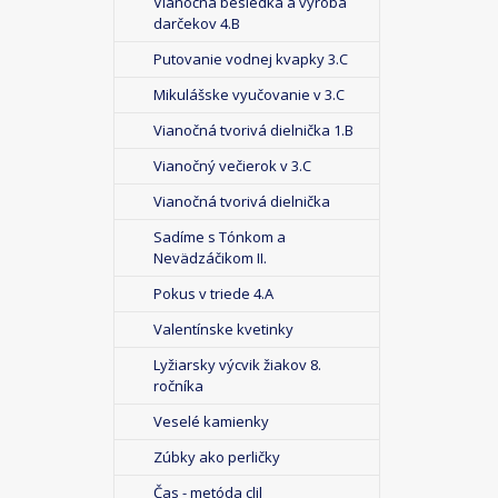
Vianočná besiedka a výroba
darčekov 4.B
Putovanie vodnej kvapky 3.C
Mikulášske vyučovanie v 3.C
Vianočná tvorivá dielnička 1.B
Vianočný večierok v 3.C
Vianočná tvorivá dielnička
Sadíme s Tónkom a
Nevädzáčikom II.
Pokus v triede 4.A
Valentínske kvetinky
Lyžiarsky výcvik žiakov 8.
ročníka
Veselé kamienky
Zúbky ako perličky
Čas - metóda clil