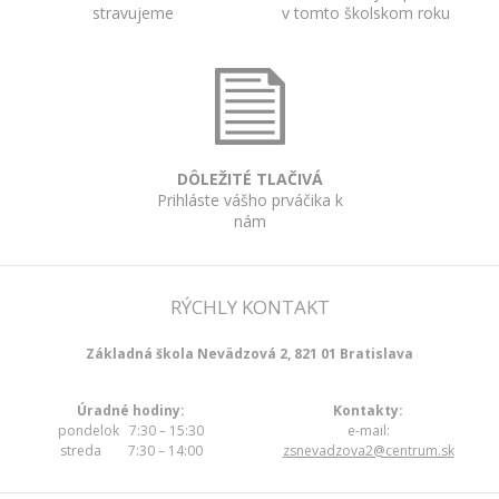
stravujeme
v tomto školskom roku
DÔLEŽITÉ TLAČIVÁ
Prihláste vášho prváčika k
nám
RÝCHLY KONTAKT
Základná škola Nevädzová 2, 821 01 Bratislava
Úradné hodiny:
Kontakty:
pondelok 7:30 – 15:30
e-mail:
streda 7:30 – 14:00
zsnevadzova2@centrum.sk