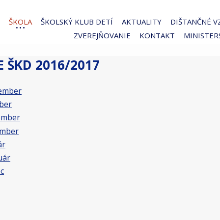
ŠKOLA
ŠKOLSKÝ KLUB DETÍ
AKTUALITY
DIŠTANČNÉ V
ZVEREJŇOVANIE
KONTAKT
MINISTER
E ŠKD 2016/2017
ember
ber
ember
mber
ár
uár
c