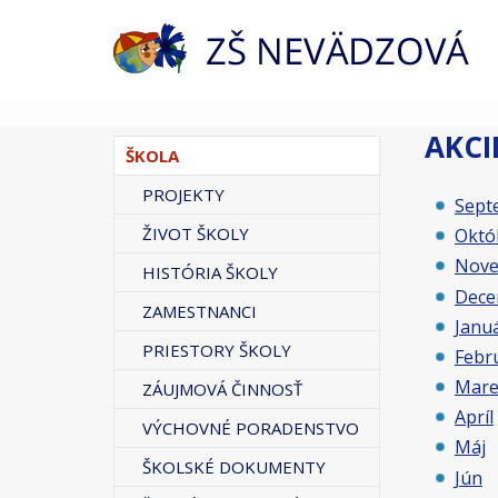
AKCI
ŠKOLA
PROJEKTY
Sept
ŽIVOT ŠKOLY
Októ
Nov
HISTÓRIA ŠKOLY
Dece
ZAMESTNANCI
Janu
PRIESTORY ŠKOLY
Febr
Mare
ZÁUJMOVÁ ČINNOSŤ
Apríl
VÝCHOVNÉ PORADENSTVO
Máj
ŠKOLSKÉ DOKUMENTY
Jún