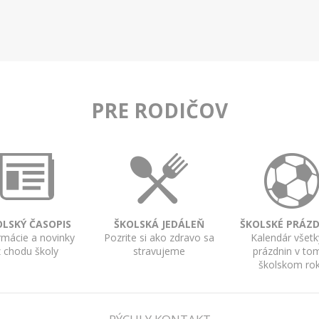
PRE RODIČOV
OLSKÝ ČASOPIS
ŠKOLSKÁ JEDÁLEŇ
ŠKOLSKÉ PRÁZ
rmácie a novinky
Pozrite si ako zdravo sa
Kalendár všet
z chodu školy
stravujeme
prázdnin v to
školskom ro