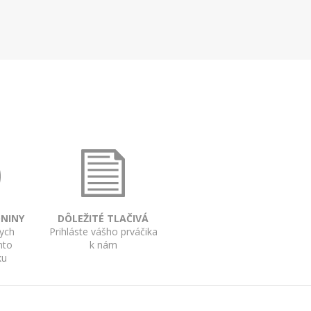
DNINY
DÔLEŽITÉ TLAČIVÁ
kych
Prihláste vášho prváčika
mto
k nám
ku