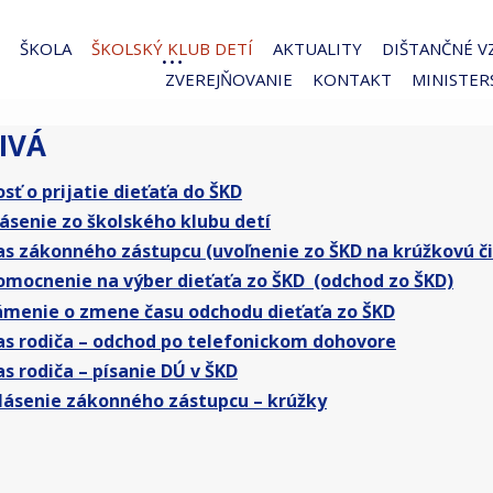
ŠKOLA
ŠKOLSKÝ KLUB DETÍ
AKTUALITY
DIŠTANČNÉ V
ZVEREJŇOVANIE
KONTAKT
MINISTER
IVÁ
osť o prijatie dieťaťa do ŠKD
ásenie zo školského klubu detí
as zákonného zástupcu (uvoľnenie zo ŠKD na krúžkovú č
omocnenie na výber dieťaťa zo ŠKD
(odchod zo ŠKD)
menie o zmene času odchodu dieťaťa zo ŠKD
as rodiča – odchod po telefonickom dohovore
as rodiča – písanie DÚ v ŠKD
lásenie zákonného zástupcu – krúžky