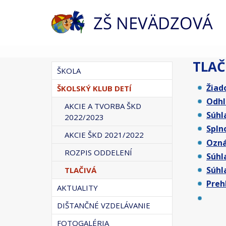
TLAČ
ŠKOLA
Žiad
ŠKOLSKÝ KLUB DETÍ
Odhl
AKCIE A TVORBA ŠKD
Súhl
2022/2023
Spln
AKCIE ŠKD 2021/2022
Ozná
ROZPIS ODDELENÍ
Súhl
Súhl
TLAČIVÁ
Preh
AKTUALITY
DIŠTANČNÉ VZDELÁVANIE
FOTOGALÉRIA