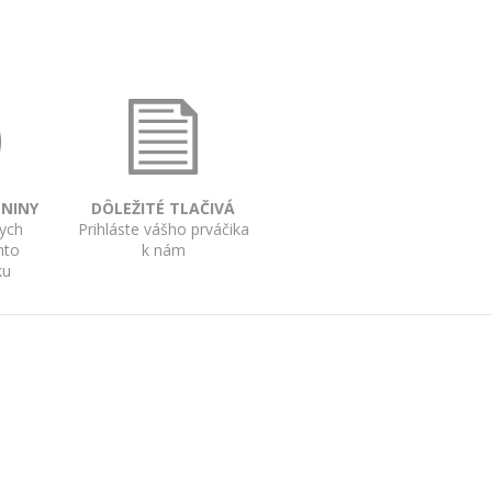
DNINY
DÔLEŽITÉ TLAČIVÁ
kych
Prihláste vášho prváčika
mto
k nám
ku