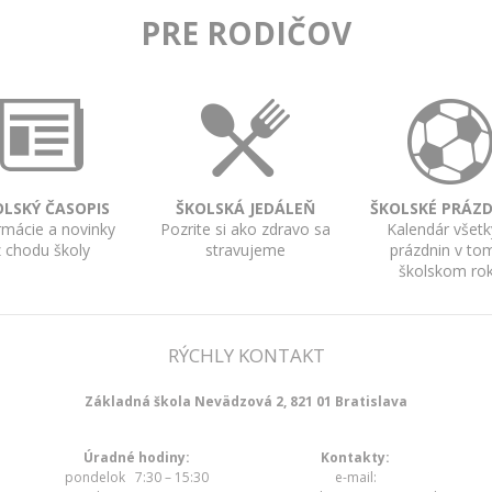
PRE RODIČOV
OLSKÝ ČASOPIS
ŠKOLSKÁ JEDÁLEŇ
ŠKOLSKÉ PRÁZ
rmácie a novinky
Pozrite si ako zdravo sa
Kalendár všet
z chodu školy
stravujeme
prázdnin v to
školskom ro
RÝCHLY KONTAKT
Základná škola Nevädzová 2, 821 01 Bratislava
Úradné hodiny:
Kontakty:
pondelok 7:30 – 15:30
e-mail: