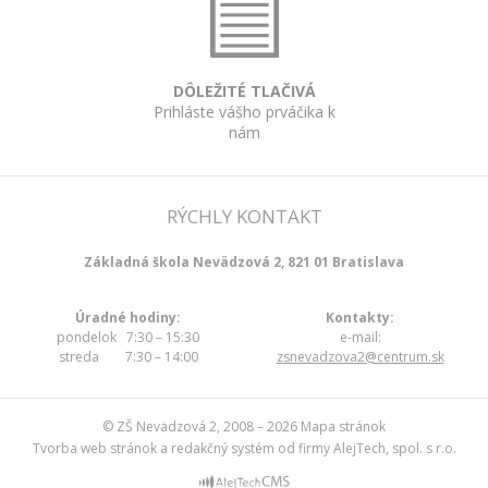
DÔLEŽITÉ TLAČIVÁ
Prihláste vášho prváčika k
nám
RÝCHLY KONTAKT
Základná škola Nevädzová 2, 821 01 Bratislava
Úradné hodiny:
Kontakty:
pondelok 7:30 – 15:30
e-mail:
streda 7:30 – 14:00
zsnevadzova2@centrum.sk
© ZŠ Nevädzová 2, 2008 – 2026
Mapa stránok
Tvorba web stránok
a
redakčný systém
od firmy
AlejTech, spol. s r.o.